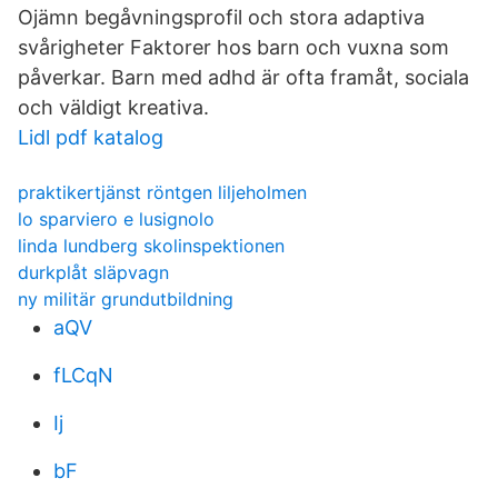
Ojämn begåvningsprofil och stora adaptiva
svårigheter Faktorer hos barn och vuxna som
påverkar. Barn med adhd är ofta framåt, sociala
och väldigt kreativa.
Lidl pdf katalog
praktikertjänst röntgen liljeholmen
lo sparviero e lusignolo
linda lundberg skolinspektionen
durkplåt släpvagn
ny militär grundutbildning
aQV
fLCqN
Ij
bF